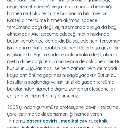
neye hizmet edeceği veya tercümandan beklediği
hizmeti mutlaka tercüme bürolarına bildirmelidir.
Kaliteli bir tercüme hizmeti alınması sadece
tercümana bağlı değil, ayni zamanda alıcıya da bağlı
olmaktadır. Alıcı tercüme edeceği metin hakkında
bütün konuları açıklamalıdır. Bu sayede hem tercüman
işini daha rahat yapabilecek; hem de ortaya güzel bir
iş çıkacaktır. Ayrıca sadece açıklamakla değil, alıcının
metin diline bağlı tercüman seçimi de çok önemlidir. Bu
hususun uygulanması ise hem zaman hem de maddi
kayıpların önüne geçilmesini sağlayacaktır. Bütün bu
koşulların sağlandığı ve işini titizlikle yapan tercüme
bürolarından hizmet aldığınız zaman profesyonel bir
çalışma ve hizmet almış olursunuz.
2005 yılından günümüze profesyonel çeviri - tercüme,
yerelleştirme ve dil danışmanlığı hizmeti veren
firmamız
patent çevirisi
,
medikal çeviri
,
teknik
çeviri
,
hukuki çeviri
konularında uzman bir kadroya